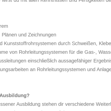
 wirst du mit allen Kenntnissen und Fertigkeiten d
erem
n Plänen und Zeichnungen
nd Kunststoffrohrsystemen durch Schweißen, Kleb
ahme von Rohrleitungssystemen für die Gas-, Wa
ussleitungen einschließlich aussagefähiger Ergebn
zungsarbeiten an Rohrleitungssystemen und Anlag
 Ausbildung?
ossener Ausbildung stehen dir verschiedene Weiter