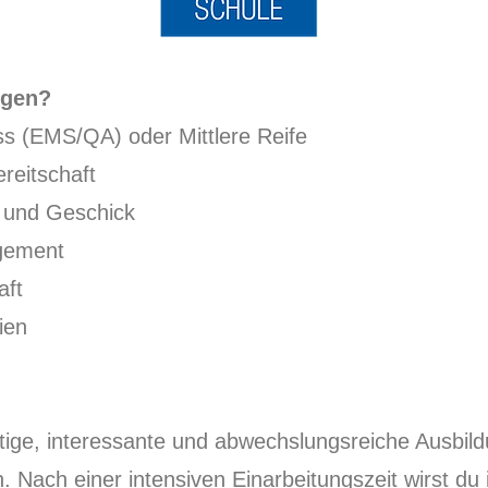
ngen?
ss (EMS/QA) oder Mittlere Reife
ereitschaft
 und Geschick
gement
aft
eien
eitige, interessante und abwechslungsreiche Ausbil
n. Nach einer intensiven Einarbeitungszeit wirst d