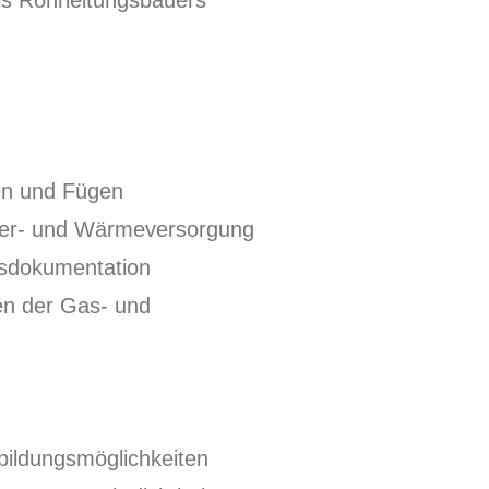
es Rohrleitungsbauers
en und Fügen
sser- und Wärmeversorgung
isdokumentation
en der Gas- und
bildungsmöglichkeiten