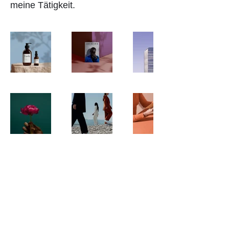
meine Tätigkeit.
ADRESSE:
TELEFON:
Schandl GmbH
+49 89 743 440 0
Ria-Burkei-Str. 26
D-81249 München
E-MAIL: